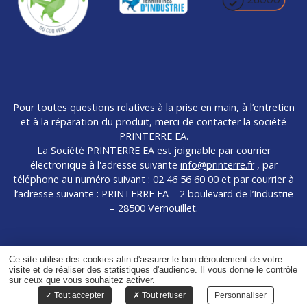
Pour toutes questions relatives à la prise en main, à l’entretien
et à la réparation du produit, merci de contacter la société
PRINTERRE EA.
La Société PRINTERRE EA est joignable par courrier
électronique à l'adresse suivante
info@printerre.fr
, par
téléphone au numéro suivant :
02 46 56 60 00
et par courrier à
l’adresse suivante : PRINTERRE EA – 2 boulevard de l’Industrie
– 28500 Vernouillet.
Ce site utilise des cookies afin d'assurer le bon déroulement de votre
visite et de réaliser des statistiques d'audience. Il vous donne le contrôle
©Copyright 2024 -
CAPTUSITE
-
sur ceux que vous souhaitez activer.
Mentions légales
Gestion des cookies
Tout accepter
Tout refuser
Personnaliser