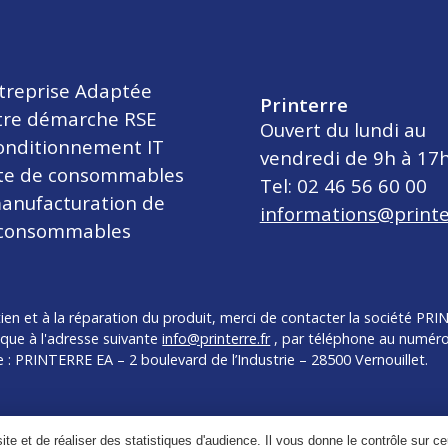
treprise Adaptée
Printerre
tre démarche RSE
Ouvert du lundi au
onditionnement IT
vendredi de 9h à 17
cte de consommables
Tel: 02 46 56 60 00
anufacturation de
informations@printe
consommables
etien et à la réparation du produit, merci de contacter la société PR
ique à l'adresse suivante
info@printerre.fr
, par téléphone au numéro
te : PRINTERRE EA – 2 boulevard de l’Industrie – 28500 Vernouillet.
site et de réaliser des statistiques d'audience. Il vous donne le contrôle sur 