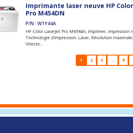
Imprimante laser neuve HP Color
Pro M454DN
P/N : W1Y44A
HP Color LaserJet Pro M454dn, Imprimer, Impression r
Technologie d'impression: Laser, Résolution maximale:
Vitesse...
1
2
3
...
9