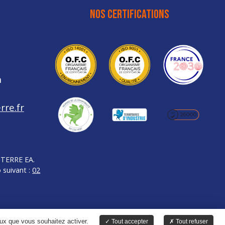
NOS CERTIFICATIONS
h
rre.fr
INTERRE EA.
 suivant :
02
ceux que vous souhaitez activer.
Tout accepter
Tout refuser