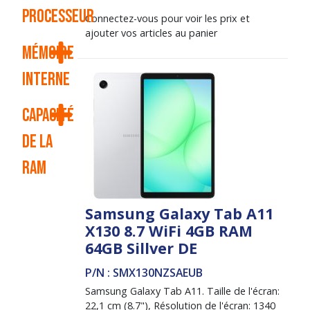
processeur
Connectez-vous pour voir les prix et
ajouter vos articles au panier
Mémoire
interne
Capacité
de la
RAM
Samsung Galaxy Tab A11
X130 8.7 WiFi 4GB RAM
64GB Sillver DE
P/N : SMX130NZSAEUB
Samsung Galaxy Tab A11. Taille de l'écran:
22,1 cm (8.7"), Résolution de l'écran: 1340