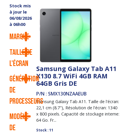
Stock mis
à jour le
06/08/2026
à 06h00
Marque
Taille de
l'écran
Samsung Galaxy Tab A11
X130 8.7 WiFi 4GB RAM
Génération
64GB Gris DE
de
P/N : SMX130NZAAEUB
processeurs
Samsung Galaxy Tab A11. Taille de l'écran:
22,1 cm (8.7"), Résolution de l'écran: 1340
x 800 pixels. Capacité de stockage interne:
Modèle
64 Go. Fr...
de
Stock : 11