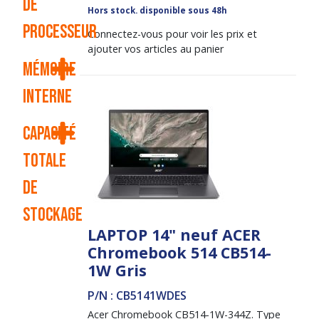
de
Hors stock. disponible sous 48h
processeur
Connectez-vous pour voir les prix et
ajouter vos articles au panier
Mémoire
interne
Capacité
totale
de
stockage
LAPTOP 14" neuf ACER
Chromebook 514 CB514-
1W Gris
P/N : CB5141WDES
Acer Chromebook CB514-1W-344Z. Type