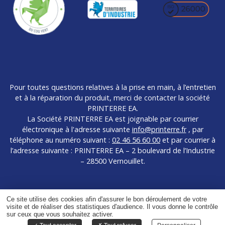
Pour toutes questions relatives à la prise en main, à l’entretien
et à la réparation du produit, merci de contacter la société
PRINTERRE EA.
La Société PRINTERRE EA est joignable par courrier
électronique à l'adresse suivante
info@printerre.fr
, par
téléphone au numéro suivant :
02 46 56 60 00
et par courrier à
l’adresse suivante : PRINTERRE EA – 2 boulevard de l’Industrie
– 28500 Vernouillet.
Ce site utilise des cookies afin d'assurer le bon déroulement de votre
visite et de réaliser des statistiques d'audience. Il vous donne le contrôle
©Copyright 2024 -
CAPTUSITE
-
sur ceux que vous souhaitez activer.
Mentions légales
Gestion des cookies