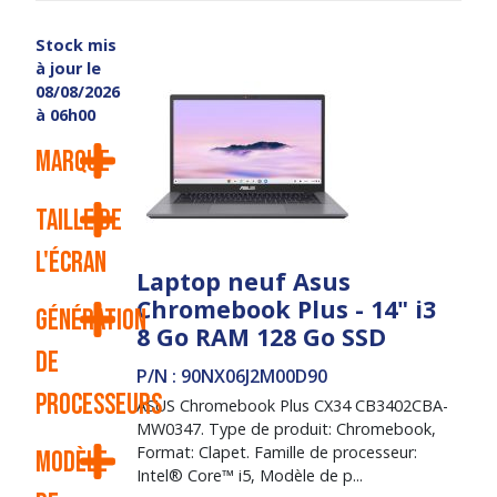
Stock mis
à jour le
08/08/2026
à 06h00
Marque
Taille de
l'écran
Laptop neuf Asus
Chromebook Plus - 14" i3
Génération
8 Go RAM 128 Go SSD
de
P/N : 90NX06J2M00D90
processeurs
ASUS Chromebook Plus CX34 CB3402CBA-
MW0347. Type de produit: Chromebook,
Format: Clapet. Famille de processeur:
Modèle
Intel® Core™ i5, Modèle de p...