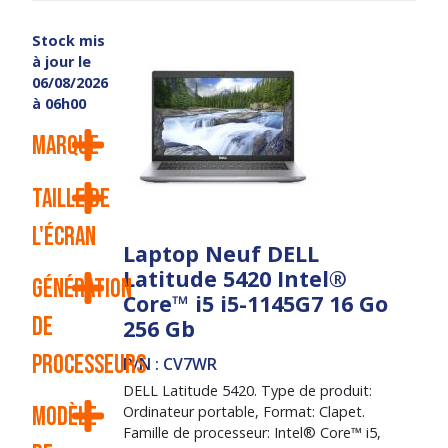
Stock mis
à jour le
06/08/2026
à 06h00
Marque
Taille de
l'écran
Laptop Neuf DELL
Latitude 5420 Intel®
Génération
Core™ i5 i5-1145G7 16 Go
de
256 Gb
processeurs
P/N : CV7WR
DELL Latitude 5420. Type de produit:
Ordinateur portable, Format: Clapet.
Modèle
Famille de processeur: Intel® Core™ i5,