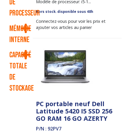
de
Modèle de processeur: i5-1...
processeur
Hors stock. disponible sous 48h
Connectez-vous pour voir les prix et
Mémoire
ajouter vos articles au panier
interne
Capacité
totale
de
stockage
PC portable neuf Dell
Latitude 5420 I5 SSD 256
GO RAM 16 GO AZERTY
P/N : 92PV7